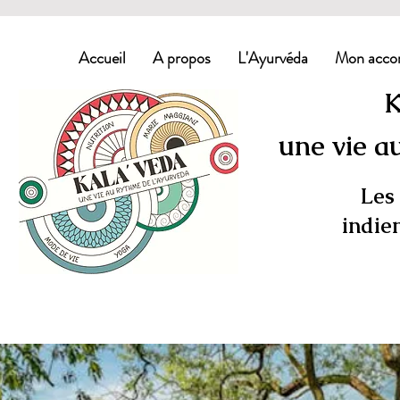
Accueil
A propos
L'Ayurvéda
Mon acco
K
une vie a
Les 
indie